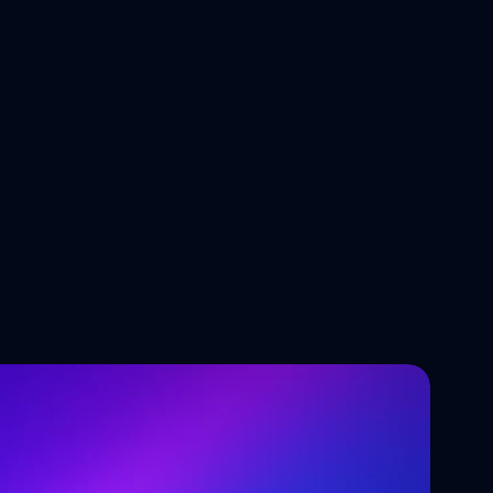
Tendências tecnológicas que 
estão a moldar o futuro do 
desenvolvimento de software