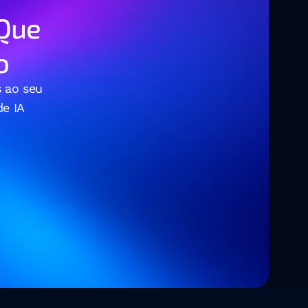
Que 
o
 ao seu 
e IA 