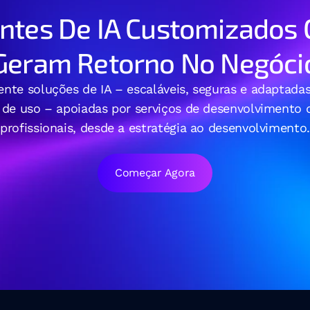
ntes De IA Customizados 
Geram Retorno No Negóci
nte soluções de IA – escaláveis, seguras e adaptadas
 de uso – apoiadas por serviços de desenvolvimento d
profissionais, desde a estratégia ao desenvolvimento.
Começar Agora