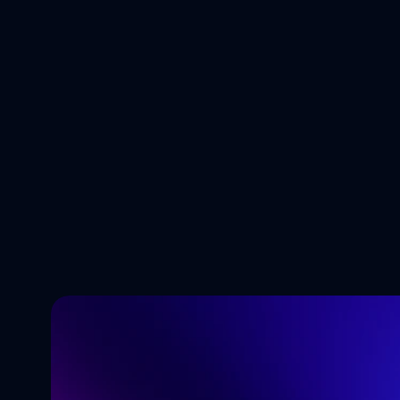
5 tendências
moldar o fu