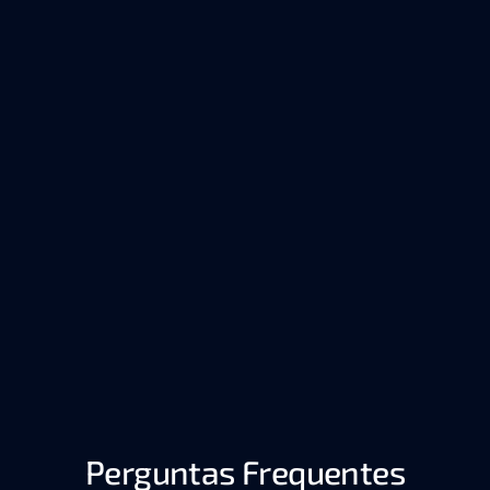
de tom.
Media 
– Transforma 
Enterprise 
– ~5% off 
Intelligence
reuniões 
Program
Enterprise 
gravadas em 
Program
conhecimento 
indexado.
– Extrai insights 
de 
demonstrações 
audio-visuais, 
dados de 
chamadas de 
clientes.
Perguntas Frequentes