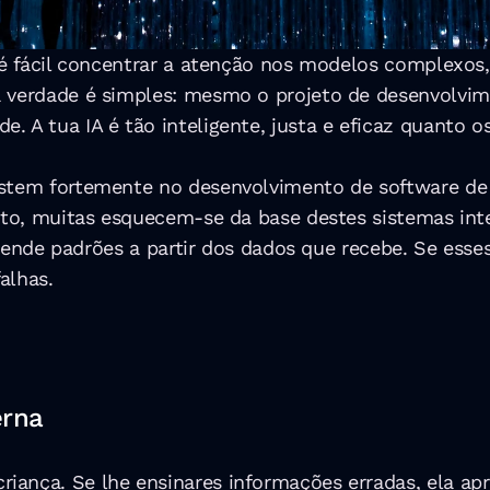
, é fácil concentrar a atenção nos modelos complexos,
a verdade é simples: mesmo o projeto de desenvolvime
. A tua IA é tão inteligente, justa e eficaz quanto 
stem fortemente no desenvolvimento de software de I
nto, muitas esquecem-se da base destes sistemas intel
 Aprende padrões a partir dos dados que recebe. Se es
alhas.
erna
iança. Se lhe ensinares informações erradas, ela ap