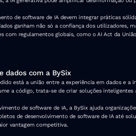
, a IA generativa pode amplificar desinformação ou p
ento de software de IA devem integrar práticas sólida
dados ganham não só a confiança dos utilizadores, 
es com regulamentos globais, como o AI Act da União
de dados com a BySix
ido está a união entre a experiência em dados e a in
me a código, trata-se de criar soluções inteligentes 
ento de software de IA, a BySix ajuda organizações a 
letos de desenvolvimento de software de IA até soluçõ
aior vantagem competitiva.