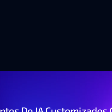
 de IA que estão a 
turo dos negócios
ntes De IA Customizados 