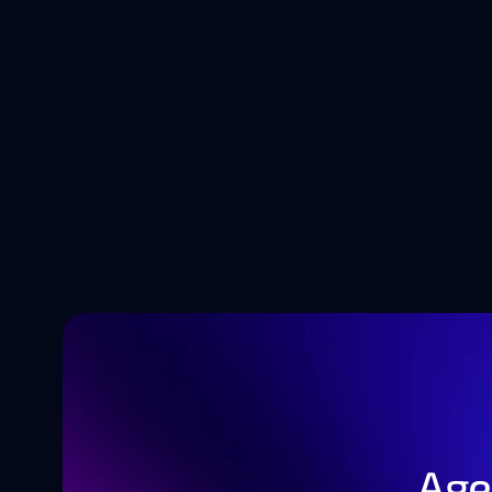
5 tendências
moldar o fu
Age