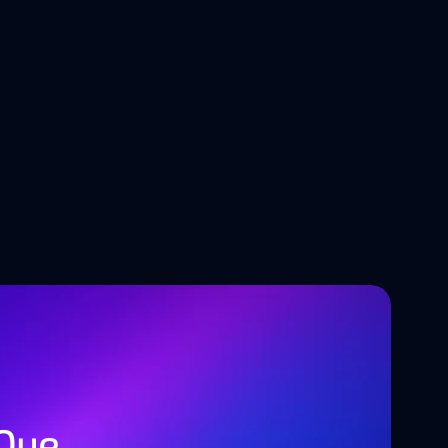
Tendências tecnológicas que 
estão a moldar o futuro do 
desenvolvimento de software
Que 