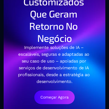
Customizados 
Que Geram 
Retorno No 
Negócio
Implemente soluções de IA – 
escaláveis, seguras e adaptadas ao 
seu caso de uso – apoiadas por 
serviços de desenvolvimento de IA 
profissionais, desde a estratégia ao 
desenvolvimento.
Começar Agora