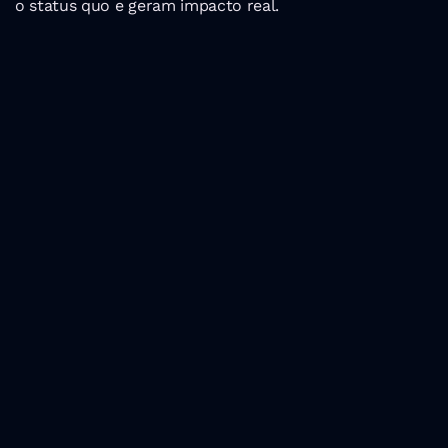
o status quo e geram impacto real.
Últimas Posts
Os melhores eventos 
tecnológicos em 
Portugal em 2024