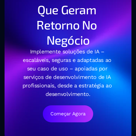
Que Geram 
Retorno No 
Negócio
Implemente soluções de IA – 
escaláveis, seguras e adaptadas ao 
seu caso de uso – apoiadas por 
serviços de desenvolvimento de IA 
profissionais, desde a estratégia ao 
desenvolvimento.
Começar Agora