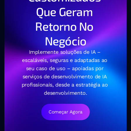
Que Geram 
Retorno No 
Negócio
Implemente soluções de IA – 
escaláveis, seguras e adaptadas ao 
seu caso de uso – apoiadas por 
serviços de desenvolvimento de IA 
profissionais, desde a estratégia ao 
desenvolvimento.
Começar Agora